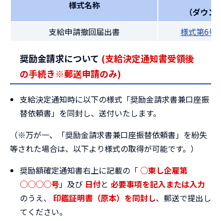
様式名称
（ダウン
支給申請撤回届出書
様式第6号
奨励金請求について
(支給決定通知書受領後
の手続き※郵送申請のみ)
支給決定通知時に以下の様式「奨励金請求書兼口座振
替依頼書」を同封し、送付いたします。
（※万が一、「奨励金請求書兼口座振替依頼書」を紛失
等された場合は、以下より様式の取得が可能です。）
奨励額確定通知書右上に記載の「
○
東し企雇第
○○○○号
」及び
日付
と
必要事項
を記入または入力
のうえ、
印鑑証明書（原本）を同封し
、郵送で提出し
てください。