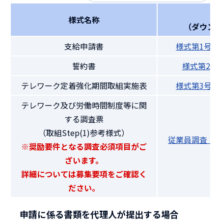
様式名称
（ダウン
支給申請書
様式第1号（
誓約書
様式第2号（
テレワーク定着強化期間取組実施表
様式第3号（
テレワーク及び労働時間制度等に関
する調査票
（取組Step(1)参考様式）
従業員調査（
※奨励要件となる調査必須項目がご
ざいます。
詳細については募集要項をご確認く
ださい。
申請に係る書類を代理人が提出する場合