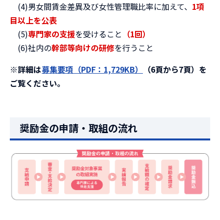
(4)男女間賃金差異及び女性管理職比率に加えて、
1項
目以上を公表
(5)
専門家の支援
を受けること
（1回）
(6)社内の
幹部等向けの研修
を行うこと
※詳細は
募集要項
（PDF：1,729KB）
（6頁から7頁）を
ご覧ください。
奨励金の申請・取組の流れ