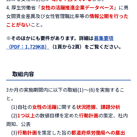
4. 厚生労働省「
女性の活躍推進企業データベース
」に男
女間賃金差異及び女性管理職比率等の
情報公開を行った
ことがない
こと。
※そのほかにも要件があります。詳細は
募集要項
（PDF：1,729KB）
（1頁から2頁）をご覧ください。
取組内容
3か月の実施期間内に以下の取組(1)～(6)を実施するこ
と。
(1)自社の
女性の活躍
に関する
状況把握
、
課題分析
(2)
1つ以上
の数値目標を定めた
行動計画
の策定、社内
周知、公表
(3)
行動計画
を策定した旨の
都道府県労働局への届出