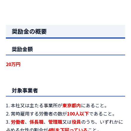
奨励金の概要
奨励金額
2
0万円
対象事業者
1. 本社又は主たる事業所が
東京都内
にあること。
2. 常時雇用する労働者の数が
100人以下
であること。
3.
労働者
、
係長職
、
管理職
又は
役員
のうち、いずれかに
占める女性の割合が
4割を下回っている
こと。