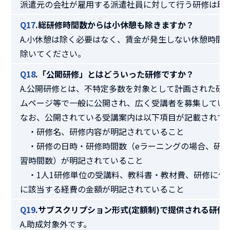
派遣元の会社が雇用する派遣社員に対して行う研修は助
Q17
.総研修時間数からは小休憩も除きますか？
A.小休憩は除く必要はなく、賃金が発生しない休憩時間
除いてください。
Q18
.「公開研修」とはどういった研修ですか？
A.公開研修とは、不特定多数を対象として計画された研
ムページ等で一般に公開され、広く受講者を募集してい
なお、公開されている受講案内は以下項目が記載されて
・研修名、研修内容が明記されていること
・研修の日時・研修時間数（eラーニングの場合、研修
習時間数）が明記されていること
・1人1研修単位の受講料、教科書・教材費、研修に付
に該当する経費の金額が明記されていること
Q19
.サブスクリプション形式(定額制)で提供される研修
A.助成対象外です。