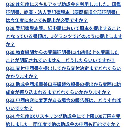
Q28.昨年度にスキルアップ助成金を利用しました。
印鑑
証明書、商業・法人登記簿謄本（履歴事項全部証明書）
は今年度においても提出が必要ですか？
Q29.登記簿謄本等、紙申請において原本を提出すること
となっている書類は、Jグランツでどのように提出します
か？
Q30.教育機関からの受講証明書には8割以上を受講した
ことが明記されていません。
どうしたらいいですか？
Q31.交付申請書を提出してから交付決定までどれくらい
かかりますか？
Q32.助成金請求書兼口座振替依頼書の提出から実際に助
成金が振り込まれるまで
どれくらいかかりますか？
Q33.申請内容に変更がある場合の報告等は、どうすれば
いいですか？
Q34.今年度DXリスキリング助成金にて上限100万円を受
給しました。
同年度で他の助成金の申請も可能ですか？