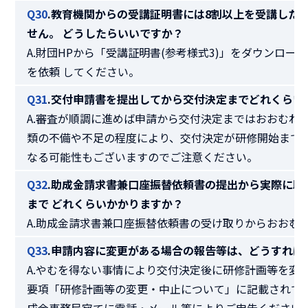
Q30
.教育機関からの受講証明書には8割以上を受講した
せん。 どうしたらいいですか？
A.財団HPから「受講証明書(参考様式3)」をダウンロー
を依頼 してください。
Q31
.交付申請書を提出してから交付決定までどれくらい
A.審査が順調に進めば申請から交付決定まではおおむね
類の不備や不足の程度により、交付決定が研修開始まで
なる可能性もございますのでご注意ください。
Q32
.助成金請求書兼口座振替依頼書の提出から実際に助
まで どれくらいかかりますか？
A.助成金請求書兼口座振替依頼書の受け取りからおおむ
Q33
.申請内容に変更がある場合の報告等は、どうすれば
A.やむを得ない事情により交付決定後に研修計画等を変
要項「研修計画等の変更・中止について」に記載されて
成金事務局宛てに電話・メール等によりご申告ください