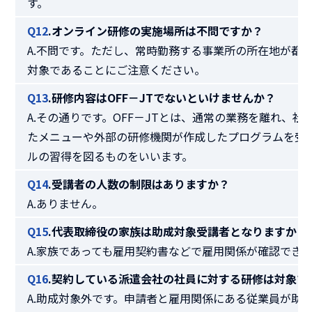
す。
Q12
.オンライン研修の実施場所は不問ですか？
A.不問です。ただし、常時勤務する事業所の所在地が都
対象であることにご注意ください。
Q13
.研修内容はOFF－JTでないといけませんか？
A.その通りです。OFF－JTとは、通常の業務を離れ、
たメニューや外部の研修機関が作成したプログラムを受
ルの習得を図るものをいいます。
Q14
.受講者の人数の制限はありますか？
A.ありません。
Q15
.代表取締役の家族は助成対象受講者となりますか？
A.家族であっても雇用契約書などで雇用関係が確認でき
Q16
.契約している派遣会社の社員に対する研修は対象で
A.助成対象外です。申請者と雇用関係にある従業員が助