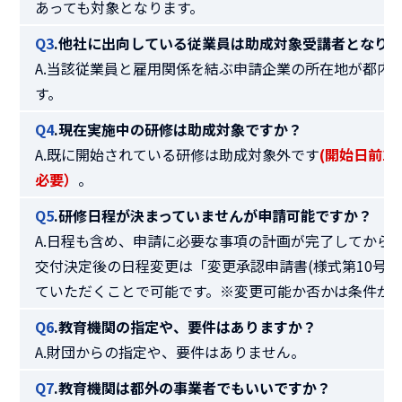
あっても対象となります。
Q3
.他社に出向している従業員は助成対象受講者となり
A.当該従業員と雇用関係を結ぶ申請企業の所在地が都内
す。
Q4
.現在実施中の研修は助成対象ですか？
A.既に開始されている研修は助成対象外です
(開始日前1
必要）
。
Q5
.研修日程が決まっていませんが申請可能ですか？
A.日程も含め、申請に必要な事項の計画が完了してから
交付決定後の日程変更は「変更承認申請書(様式第10号)
ていただくことで可能です。※変更可能か否かは条件が
Q6
.教育機関の指定や、要件はありますか？
A.財団からの指定や、要件はありません。
Q7
.教育機関は都外の事業者でもいいですか？