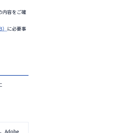
の内容をご確
B）
に必要事
に
、Adobe