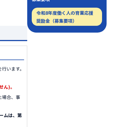
令和8年度働く人の育業応援
）
奨励金（募集要項）
を行います。
せん)。
た場合、事
ームは、第