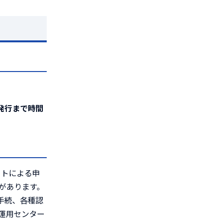
発行まで時間
ットによる申
要があります。
手続、各種認
D運用センター